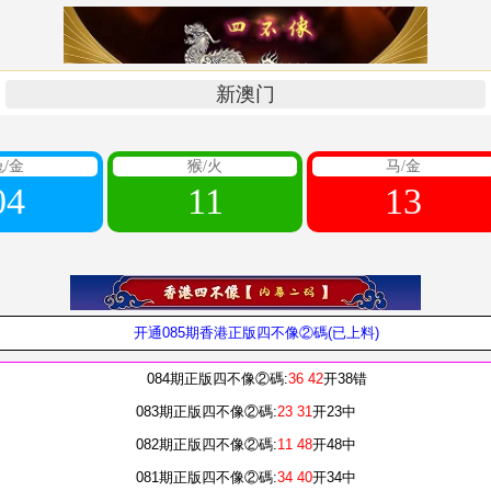
开通
085期香港正版四不像②碼(已上料)
084期正版四不像②碼:
36 42
开38错
083期正版四不像②碼:
23 31
开23中
082期正版四不像②碼:
11 48
开48中
081期正版四不像②碼:
34 40
开34中