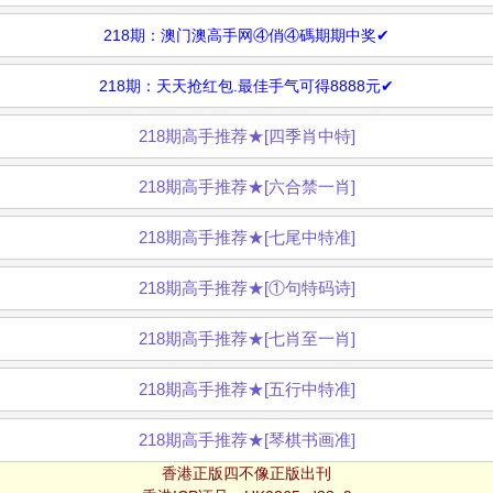
218期：澳门澳高手网④俏④碼期期中奖✔
218期：天天抢红包.最佳手气可得8888元✔
218期高手推荐★[四季肖中特]
218期高手推荐★[六合禁一肖]
218期高手推荐★[七尾中特准]
218期高手推荐★[①句特码诗]
218期高手推荐★[七肖至一肖]
218期高手推荐★[五行中特准]
218期高手推荐★[琴棋书画准]
香港正版四不像正版出刊